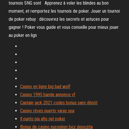
tournois SNG sont Apprenez à voler les blindes au bon
moment, et remportez les tournois de poker. Jouer un tournoi
de poker rebuy : découvrez les secrets et astuces pour
gagner ! Poker vous guide et vous conseille pour mieux jouer
au poker en lign
Casino en ligne big bad wolf
Casino 1995 bande annonce vf
Captain jack 2021 codes bonus sans dépôt
Casino rêves puerto varas spa
Il punto piu alto nel poker
Bonus de casino européen bez depozita