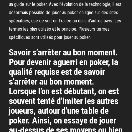
un guide sur le poker. Avec l’évolution de la technologie, il est
désormais possible de jouer au poker en ligne sur des sites
spécialisés, que ce soit en France ou dans d’autres pays. Les
termes les plus utilisés et le principe. Plusieurs termes
spécifiques sont utilisés pour jouer au poker.
Savoir s’arrêter au bon moment.
Pour devenir aguerri en poker, la
qualité requise est de savoir
s’arrêter au bon moment.
Lorsque l’on est débutant, on est
souvent tenté d’imiter les autres
joueurs, autour d’une table de
poker. Ainsi, on essaye de jouer
au-dessus de ses moyens ou bien