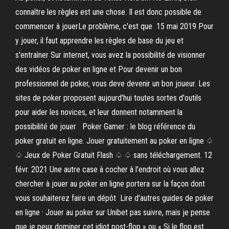
connaître les règles est une chose. Il est donc possible de
commencer à jouerLe problème, c'est que 15 mai 2019 Pour
y jouer, il faut apprendre les règles de base du jeu et
s'entraîner Sur internet, vous avez la possibilité de visionner
des vidéos de poker en ligne et Pour devenir un bon
professionnel de poker, vous deve devenir un bon joueur. Les
sites de poker proposent aujourd'hui toutes sortes d'outils
pour aider les novices, et leur donnent notamment la
possibilité de jouer Poker Gamer : le blog référence du
poker gratuit en ligne. Jouer gratuitement au poker en ligne ♤
♤ Jeux de Poker Gratuit Flash ♤ ♤ sans téléchargement. 12
févr. 2021 Une autre case à cocher à l'endroit où vous allez
chercher à jouer au poker en ligne portera sur la façon dont
vous souhaiterez faire un dépôt Lire d'autres guides de poker
en ligne · Jouer au poker sur Unibet pas suivre, mais je pense
que je peux dominer cet idiot post-flop » ou « Si le flop est