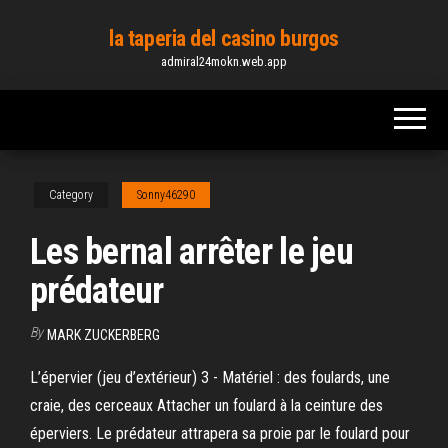
Skip
la taperia del casino burgos
to
admiral24mokn.web.app
the
content
Category
Sonny46290
Les bernal arrêter le jeu
prédateur
By
MARK ZUCKERBERG
L’épervier (jeu d’extérieur) 3 - Matériel : des foulards, une
craie, des cerceaux Attacher un foulard à la ceinture des
éperviers. Le prédateur attrapera sa proie par le foulard pour