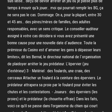
suis lassé… déçu de devoir arrêter un jeu ou je passe plus de
temps à mourir qu’à jouer… moi qui pourrait remplir les BG, ça
ne sera pas le cas. Dommage. On a, pour la plupart, entre 30
et 45 ans… des pères/mères de familles, des adultes
responsables, avec un sens critique. Le conseiller-auditeur
assigné à votre cas décidera si vous avez présenté une
bonne cause pour une nouvelle date d`audience. Toute la
prémisse du Casino est d`amener les gens à dépasser leurs
limites», dit les Bernal, le directeur national de l`organisation
de plaidoyer arrêter le jeu prédateur. L’épervier (jeu
d’extérieur) 3 - Matériel : des foulards, une craie, des
cerceaux Attacher un foulard à la ceinture des éperviers. Le
prédateur attrapera sa proie par le foulard pour éviter les
chutes et les contestations. - Joueurs : des éperviers (les
proies) et le prédateur (la chouette effraie) Dans les faits,
voici ce qu'il se passe dans l'organisme du chien qui court