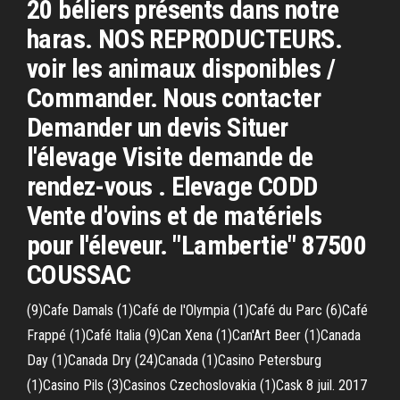
20 béliers présents dans notre
haras. NOS REPRODUCTEURS.
voir les animaux disponibles /
Commander. Nous contacter
Demander un devis Situer
l'élevage Visite demande de
rendez-vous . Elevage CODD
Vente d'ovins et de matériels
pour l'éleveur. "Lambertie" 87500
COUSSAC
(9)Cafe Damals (1)Café de l'Olympia (1)Café du Parc (6)Café
Frappé (1)Café Italia (9)Can Xena (1)Can'Art Beer (1)Canada
Day (1)Canada Dry (24)Canada (1)Casino Petersburg
(1)Casino Pils (3)Casinos Czechoslovakia (1)Cask 8 juil. 2017