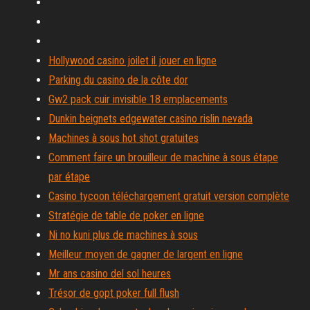
Hollywood casino joilet il jouer en ligne
Parking du casino de la côte dor
Gw2 pack cuir invisible 18 emplacements
Dunkin beignets edgewater casino rislin nevada
Machines à sous hot shot gratuites
Comment faire un brouilleur de machine à sous étape
par étape
Casino tycoon téléchargement gratuit version complète
Stratégie de table de poker en ligne
Ni no kuni plus de machines à sous
Meilleur moyen de gagner de largent en ligne
Mr ans casino del sol heures
Trésor de gopt poker full flush