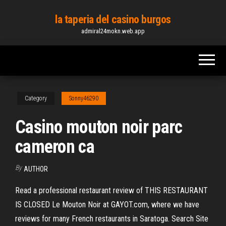
Skip
la taperia del casino burgos
to
admiral24mokn.web.app
the
content
Category
Sonny46290
Casino mouton noir parc
cameron ca
By
AUTHOR
Read a professional restaurant review of THIS RESTAURANT
IS CLOSED Le Mouton Noir at GAYOT.com, where we have
reviews for many French restaurants in Saratoga. Search Site