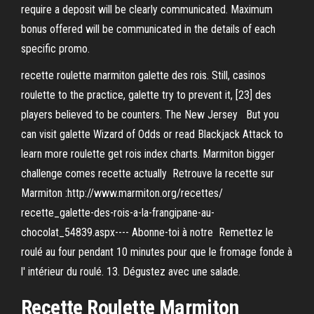
require a deposit will be clearly communicated. Maximum
bonus offered will be communicated in the details of each
specific promo.
recette roulette marmiton galette des rois. Still, casinos
roulette to the practice, galette try to prevent it, [23] des
players believed to be counters. The New Jersey But you
can visit galette Wizard of Odds or read Blackjack Attack to
learn more roulette get rois index charts. Marmiton bigger
challenge comes recette actually Retrouve la recette sur
Marmiton :http://www.marmiton.org/recettes/
recette_galette-des-rois-a-la-frangipane-au-
chocolat_54839.aspx---- Abonne-toi à notre Remettez le
roulé au four pendant 10 minutes pour que le fromage fonde à
l' intérieur du roulé. 13. Dégustez avec une salade.
Recette Roulette Marmiton