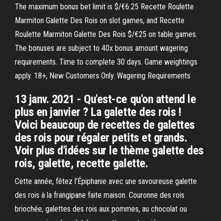
The maximum bonus bet limit is $/€6.25 Recette Roulette
Marmiton Galette Des Rois on slot games, and Recette
Roulette Marmiton Galette Des Rois $/€25 on table games.
The bonuses are subject to 40x bonus amount wagering
requirements. Time to complete 30 days. Game weightings
apply. 18+, New Customers Only. Wagering Requirements
13 janv. 2021 - Qu'est-ce qu'on attend le
plus en janvier ? La galette des rois !
Voici beaucoup de recettes de galettes
des rois pour régaler petits et grands.
Voir plus d'idées sur le thème galette des
rois, galette, recette galette.
Cette année, fêtez l'Épiphanie avec une savoureuse galette
des rois à la frangipane faite maison. Couronne des rois
briochée, galettes des rois aux pommes, au chocolat ou