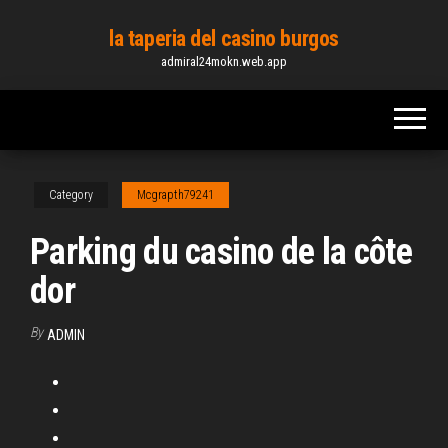
Skip
la taperia del casino burgos
to
admiral24mokn.web.app
the
content
Category
Mcgrapth79241
Parking du casino de la côte
dor
By
ADMIN