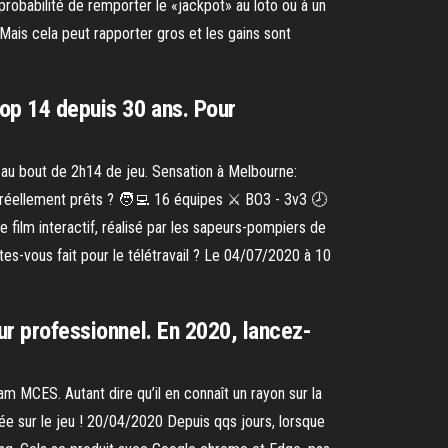
probabilité de remporter le «jackpot» au loto ou à un
Mais cela peut rapporter gros et les gains sont
top 14 depuis 30 ans. Pour
5 au bout de 2h14 de jeu. Sensation à Melbourne:
réellement prêts ? 🧑‍💻 16 équipes ⚔️ BO3 - 3v3 🕗
 film interactif, réalisé par les sapeurs-pompiers de
tes-vous fait pour le télétravail ? Le 04/07/2020 à 10
eur professionnel. En 2020, lancez-
m MCES. Autant dire qu’il en connaît un rayon sur la
ilée sur le jeu ! 20/04/2020 Depuis qqs jours, lorsque