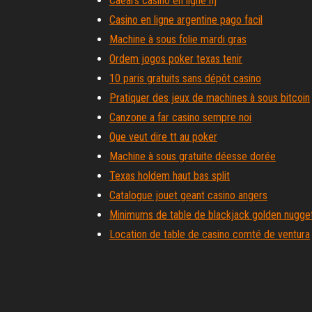
Caears casino en ligne nj
Casino en ligne argentine pago facil
Machine à sous folie mardi gras
Ordem jogos poker texas tenir
10 paris gratuits sans dépôt casino
Pratiquer des jeux de machines à sous bitcoin
Canzone a far casino sempre noi
Que veut dire tt au poker
Machine à sous gratuite déesse dorée
Texas holdem haut bas split
Catalogue jouet geant casino angers
Minimums de table de blackjack golden nugge
Location de table de casino comté de ventura
Code bonus sans dépôt du casino euromoon