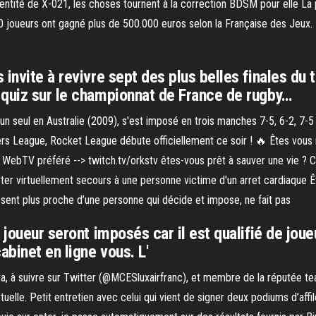
entité de X-021, les choses tournent à la correction BDSM pour elle La 
90 joueurs ont gagné plus de 500.000 euros selon la Française des Jeux. 
invite à revivre sept des plus belles finales du 
 quiz sur le championnat de France de rugby…
un seul en Australie (2009), s'est imposé en trois manches 7-5, 6-2, 7-
s League, Rocket League débute officiellement ce soir ! 🔥 Êtes vous 
WebTV préféré --> twitch.tv/orkstv êtes-vous prêt à sauver une vie ? Ce
ter virtuellement secours à une personne victime d'un arret cardiaque Ê
se sent plus proche d’une personne qui décide et impose, ne fait pas
 joueur seront imposés car il est qualifié de jou
abinet en ligne vous. L'
ta, à suivre sur Twitter (@MCESluxairfranc), et membre de la réputée tea
rtuelle. Petit entretien avec celui qui vient de signer deux podiums d’aff