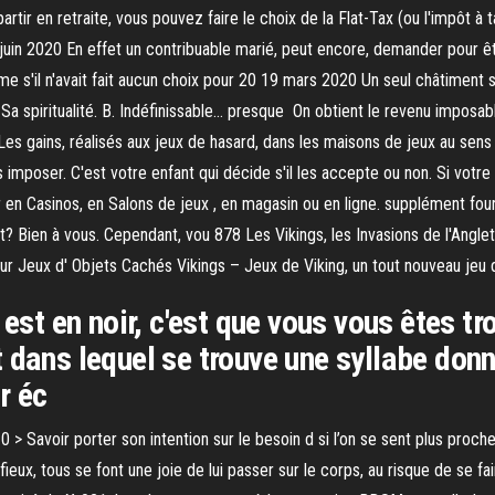
partir en retraite, vous pouvez faire le choix de la Flat-Tax (ou l'impôt à
in 2020 En effet un contribuable marié, peut encore, demander pour êtr
ême s'il n'avait fait aucun choix pour 20 19 mars 2020 Un seul châtiment 
. Sa spiritualité. B. Indéfinissable… presque On obtient le revenu imposab
 Les gains, réalisés aux jeux de hasard, dans les maisons de jeux au se
les imposer. C'est votre enfant qui décide s'il les accepte ou non. Si vo
 en Casinos, en Salons de jeux , en magasin ou en ligne. supplément fo
t? Bien à vous. Cependant, vou 878 Les Vikings, les Invasions de l'Angle
pour Jeux d' Objets Cachés Vikings – Jeux de Viking, un tout nouveau jeu
 est en noir, c'est que vous vous êtes 
 dans lequel se trouve une syllabe donn
r éc
0 > Savoir porter son intention sur le besoin d si l’on se sent plus proc
ux, tous se font une joie de lui passer sur le corps, au risque de se fair